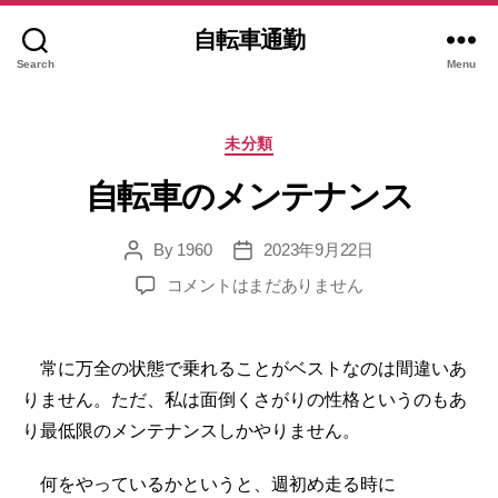
自転車通勤
Search
Menu
Categories
未分類
自転車のメンテナンス
By
1960
2023年9月22日
Post
Post
author
date
自
コメントはまだありません
転
車
の
常に万全の状態で乗れることがベストなのは間違いあ
メ
りません。ただ、私は面倒くさがりの性格というのもあ
ン
り最低限のメンテナンスしかやりません。
テ
ナ
ン
何をやっているかというと、週初め走る時に