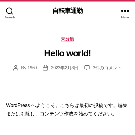
自転車通勤
Search
Menu
Categories
未分類
Hello world!
Hello
By
1960
2023年2月3日
3件のコメント
Post
Post
world!
author
date
へ
の
WordPress へようこそ。こちらは最初の投稿です。編集
または削除し、コンテンツ作成を始めてください。